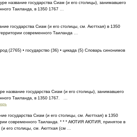
ре название государства Сиам (и его столицы), занимавшего
нного Таиланда, в 1350 1767 …
ние государства Сиам (и его столицы, см. Аюттхая) в 1350
территории современного Таиланда …
род (2765) • государство (36) • цикада (5) Словарь синонимов
е название государства Сиам (и его столицы), занимавшего
нного Таиланда, в 1350 1767. …
варь
ие государства Сиам (и его столицы, см. Аюттхая) в 1350
ории современного Таиланда. * * * АЮТИЯ АЮТИЯ, принятое в
(и его столицы, см. Аюттхая (см …