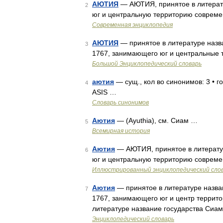
АЮТИЯ
— АЮТИЯ, принятое в литерату
2
юг и центральную территорию совреме
Современная энциклопедия
АЮТИЯ
— принятое в литературе назва
3
1767, занимающего юг и центральные 
Большой Энциклопедический словарь
аютия
— сущ., кол во синонимов: 3 • го
4
ASIS …
Словарь синонимов
Аютия
— (Ayuthia), см. Сиам …
5
Всемирная история
Аютия
— АЮТИЯ, принятое в литератур
6
юг и центральную территорию совреме
Иллюстрированный энциклопедический сло
Аютия
— принятое в литературе назван
7
1767, занимающего юг и центр террит
литературе название государства Сиам 
Энциклопедический словарь