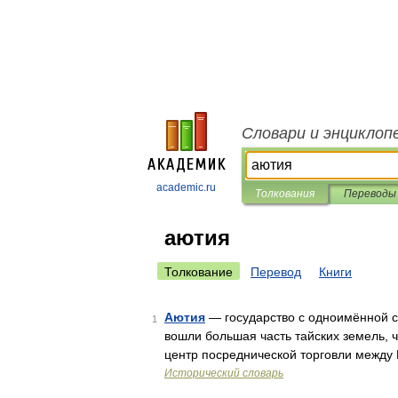
Словари и энциклоп
academic.ru
Толкования
Переводы
аютия
Толкование
Перевод
Книги
Аютия
— государство с одноимённой ст
1
вошли большая часть тайских земель, 
центр посреднической торговли между
Исторический словарь