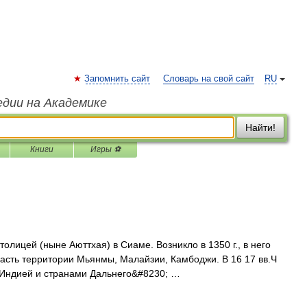
Запомнить сайт
Словарь на свой сайт
RU
едии на Академике
Найти!
Книги
Игры ⚽
олицей (ныне Аюттхая) в Сиаме. Возникло в 1350 г., в него
часть территории Мьянмы, Малайзии, Камбоджи. В 16 17 вв.Ч
 Индией и странами Дальнего&#8230; …