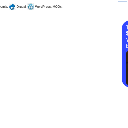
omla,
Drupal,
WordPress, MODx.