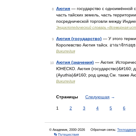
Аютия
— государство с одноимённой ст
8
часть тайских земель, часть территори
посреднической торговли между Индие
Энциклопедический словарь «Всемирная ис
Аютия (государство)
— У этого терми
9
Королевство Аютия тайск. อาณาจักรอยุ
Википедия
Аютия (значения)
— Аютия: Историчес
10
ЮНЕСКО. Аютия (государство)&#160; д
(Ayuthia)&#160; род цикад См. также А
Википедия
Страницы
Следующая
→
1
2
3
4
5
6
© Академик, 2000-2026
Обратная связь:
Техподдерж
👣 Путешествия