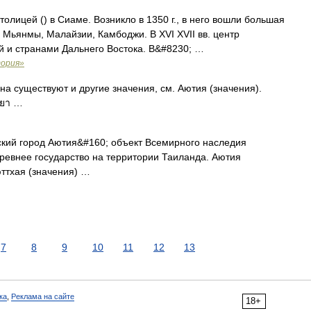
олицей () в Сиаме. Возникло в 1350 г., в него вошли большая
и Мьянмы, Малайзии, Камбоджи. В XVI XVII вв. центр
й и странами Дальнего Востока. В&#8230; …
тория»
на существуют и другие значения, см. Аютия (значения).
ธยา …
кий город Аютия&#160; объект Всемирного наследия
ревнее государство на территории Таиланда. Аютия
юттхая (значения) …
7
8
9
10
11
12
13
ка
,
Реклама на сайте
18+